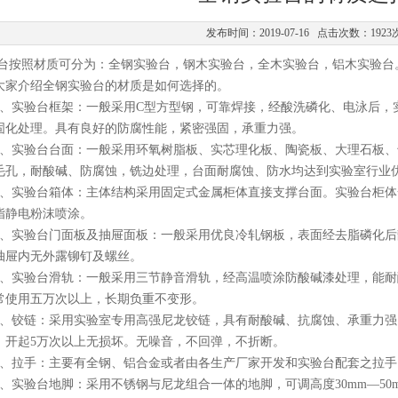
发布时间：2019-07-16 点击次数：1923
台按照材质可分为：
全钢实验台
，钢木实验台，全木实验台，铝木实验台
大家介绍全钢实验台的材质是如何选择的。
实验台框架：一般采用C型方型钢，可靠焊接，经酸洗磷化、电泳后，
固化处理。具有良好的防腐性能，紧密强固，承重力强。
实验台台面：一般采用环氧树脂板、实芯理化板、陶瓷板、大理石板、
毛孔，耐酸碱、防腐蚀，铣边处理，台面耐腐蚀、防水均达到实验室行业
实验台箱体：主体结构采用固定式金属柜体直接支撑台面。实验台柜体
脂静电粉沫喷涂。
实验台门面板及抽屉面板：一般采用优良冷轧钢板，表面经去脂磷化后
抽屉内无外露铆钉及螺丝。
实验台滑轨：一般采用三节静音滑轨，经高温喷涂防酸碱漆处理，能耐
常使用五万次以上，长期负重不变形。
铰链：采用实验室专用高强尼龙铰链，具有耐酸碱、抗腐蚀、承重力强、
，开起5万次以上无损坏。无噪音，不回弹，不折断。
拉手：主要有全钢、铝合金或者由各生产厂家开发和实验台配套之拉手
实验台地脚：采用不锈钢与尼龙组合一体的地脚，可调高度30mm—50