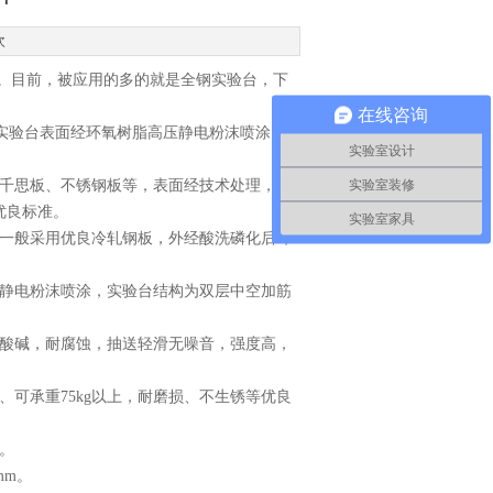
次
。目前，被应用的多的就是全钢实验台，下
在线咨询
实验台表面经环氧树脂高压静电粉沫喷涂，
实验室设计
实验室装修
千思板、不锈钢板等，表面经技术处理，光
优良标准。
实验室家具
一般采用优良冷轧钢板，外经酸洗磷化后环
静电粉沫喷涂，实验台结构为双层中空加筋
酸碱，耐腐蚀，抽送轻滑无噪音，强度高，
可承重75kg以上，耐磨损、不生锈等优良
。
mm。