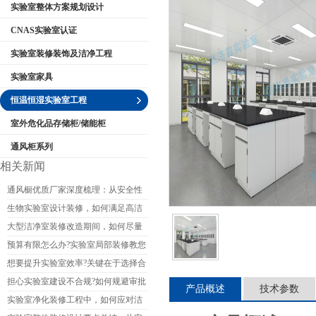
实验室整体方案规划设计
CNAS实验室认证
实验室装修装饰及洁净工程
公司名称
实验室家具
恒温恒湿实验室工程
室外危化品存储柜/储能柜
通风柜系列
相关新闻
通风橱优质厂家深度梳理：从安全性
能到售后的完整选购参考
生物实验室设计装修，如何满足高洁
净度要求?
大型洁净室装修改造期间，如何尽量
减少对生产的影响?
预算有限怎么办?实验室局部装修教您
如何省钱又保证质量?
想要提升实验室效率?关键在于选择合
适的实验室装修公司
担心实验室建设不合规?如何规避审批
产品概述
技术参数
和验收的坑?
实验室净化装修工程中，如何应对洁