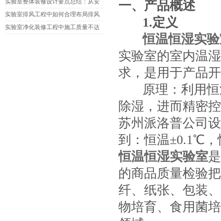
净度不达标的情况?
实验室整体装修设计要点总结：从安
一、产品概述
全到环保，如何实现高效设计?
实验室排风工程中如何合理布局排风
1.
定义
口和进风口?如何避免气流干扰?
实验室净化装修工程中施工质量不达
恒温恒湿实验
标的原因是什么?如何改进?
实验室的室内温湿
求，是用于产品开
原理：利用恒
除湿，进而精密控
苏州派洛普公司设
到：恒温±0.1℃
恒温恒湿实验室
是
的商品质量检验把
纤、纸张、包装、
物培育、食用菌培