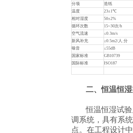
分项
造纸
温度
23±1℃
相对湿度
50±2%
循环次数
15~30次/h
空气流速
≤0.3m/s
新风补充
≥0.5m2/人.分
噪音
≤55dB
国家标准
GB10739
国际标准
ISO187
二、恒温恒湿
恒温恒湿试验
调系统，具有系统
点。在工程设计中