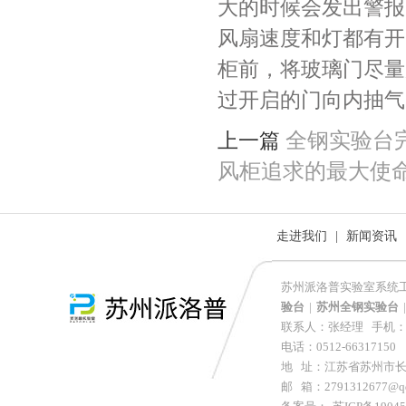
大的时候会发出警报
风扇速度和灯都有开
柜前，将玻璃门尽量
过开启的门向内抽气
全钢实验台
上一篇
风柜追求的最大使
走进我们
|
新闻资讯
苏州派洛普实验室系统工
验台
|
苏州全钢实验台
|
联系人：张经理 手机：152
电话：0512-66317150 
地 址：江苏省苏州市长
邮 箱：2791312677@q