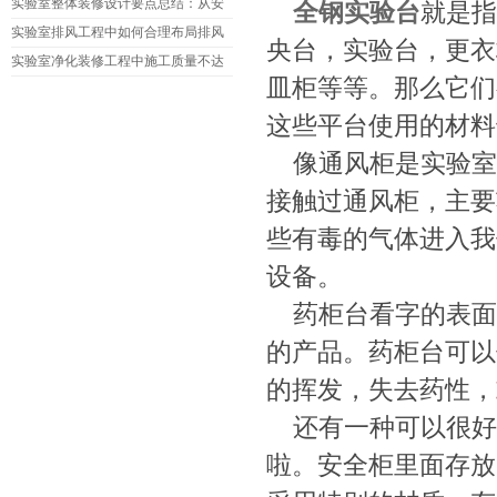
净度不达标的情况?
实验室整体装修设计要点总结：从安
全钢实验台
就是指
全到环保，如何实现高效设计?
实验室排风工程中如何合理布局排风
央台，实验台，更衣
口和进风口?如何避免气流干扰?
实验室净化装修工程中施工质量不达
皿柜等等。那么它们
标的原因是什么?如何改进?
这些平台使用的材料
像通风柜是实验室
接触过通风柜，主要
些有毒的气体进入我
设备。
药柜台看字的表面
的产品。药柜台可以
的挥发，失去药性，
还有一种可以很好
啦。安全柜里面存放