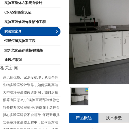
实验室整体方案规划设计
CNAS实验室认证
实验室装修装饰及洁净工程
公司名称
实验室家具
恒温恒湿实验室工程
室外危化品存储柜/储能柜
通风柜系列
相关新闻
通风橱优质厂家深度梳理：从安全性
能到售后的完整选购参考
生物实验室设计装修，如何满足高洁
净度要求?
大型洁净室装修改造期间，如何尽量
减少对生产的影响?
预算有限怎么办?实验室局部装修教您
如何省钱又保证质量?
想要提升实验室效率?关键在于选择合
适的实验室装修公司
担心实验室建设不合规?如何规避审批
产品概述
技术参数
和验收的坑?
实验室净化装修工程中，如何应对洁