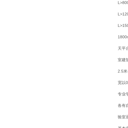
L>8
L>
L>
18
天平
室建
2.5
宽以0
专业
各有
验室