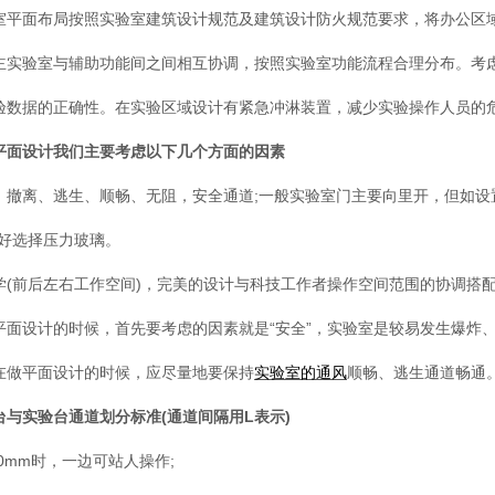
室平面布局按照实验室建筑设计规范及建筑设计防火规范要求，将办公区
主实验室与辅助功能间之间相互协调，按照实验室功能流程合理分布。考
验数据的正确性。在实验区域设计有紧急冲淋装置，减少实验操作人员的
平面设计我们主要考虑以下几个方面的因素
、撤离、逃生、顺畅、无阻，安全通道;一般实验室门主要向里开，但如设
*好选择压力玻璃。
学(前后左右工作空间)，完美的设计与科技工作者操作空间范围的协调搭
平面设计的时候，首先要考虑的因素就是“安全”，实验室是较易发生爆炸
在做平面设计的时候，应尽量地要保持
实验室的通风
顺畅、逃生通道畅通
台
与实验台通道划分标准(通道间隔用L表示)
00mm时，一边可站人操作;