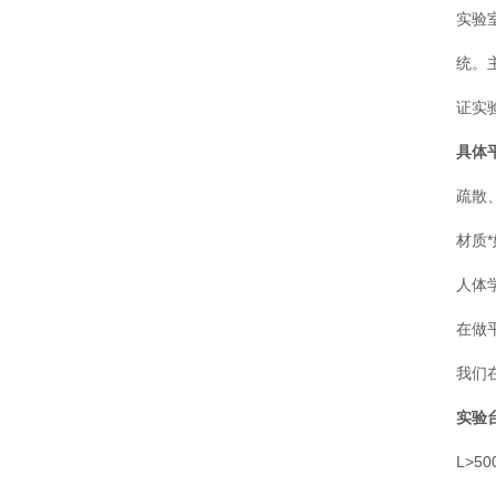
实验
统。
证实
具体
疏散
材质
人体
在做
我们
实验
L>5